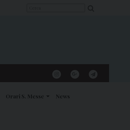
instagram
google
telegram
Orari S. Messe
News