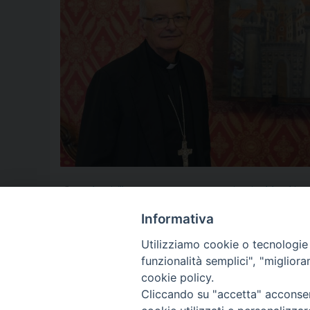
angelo spinillo
,
Anno Santo
,
aversa
,
cammino sinodale
,
Chiesa
guerra
,
Leone XIV
,
Nuova Gerusalemme
,
pace
,
papa
,
Papa Franc
Quaresima
,
Ucraina
,
vangelo
Informativa
Utilizziamo cookie o tecnologie s
funzionalità semplici", "miglior
P
cookie policy.
Cliccando su "accetta" acconsent
o