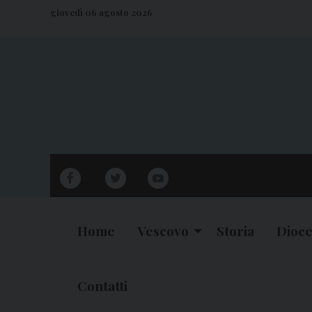
S
giovedì 06 agosto 2026
k
i
p
t
o
c
o
n
facebook
twitter
youtube
t
e
n
Home
Vescovo
Storia
Dioce
t
Contatti