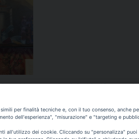
 di Aversa
,
città santa
,
commento al vangelo
,
diocesi
,
diocesi di Aversa
,
Gerusale
esco
,
Papa Leone XIV
,
Papa Prevost
,
pasqua
,
Pasqua 2025
,
Prevost
,
quaresima
,
Quar
imili per finalità tecniche e, con il tuo consenso, anche per 
amento dell'esperienza", "misurazione" e "targeting e pubbli
i all'utilizzo dei cookie. Cliccando su "personalizza" puoi