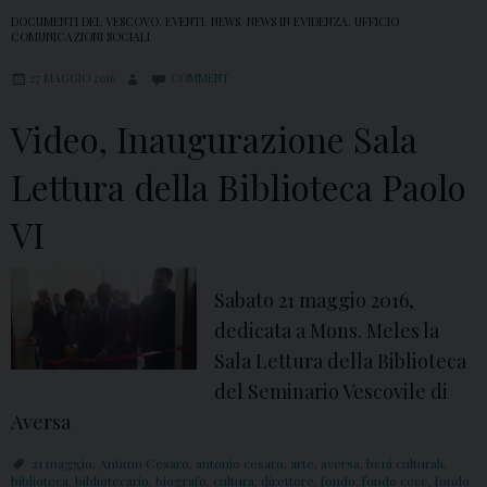
DOCUMENTI DEL VESCOVO
,
EVENTI
,
NEWS
,
NEWS IN EVIDENZA
,
UFFICIO
COMUNICAZIONI SOCIALI
27 MAGGIO 2016
COMMENT
Video, Inaugurazione Sala
Lettura della Biblioteca Paolo
VI
Sabato 21 maggio 2016,
dedicata a Mons. Meles la
Sala Lettura della Biblioteca
del Seminario Vescovile di
Aversa
21 maggio
,
Antimo Cesaro
,
antonio cesaro
,
arte
,
aversa
,
beni culturali
,
biblioteca
,
bibliotecario
,
biografo
,
cultura
,
direttore
,
fondo
,
fondo cece
,
fondo