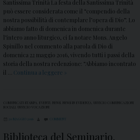
:
Santissima Trinità La festa della Santissima Trinità
I
può essere considerata come il “compendio della
n
nostra possibilità di contemplare l’opera di Dio”. Lo
d
abbiamo fatto di domenica in domenica durante
i
l’intero anno liturgico, ci fa notare Mons. Angelo
c
Spinillo nel commento alla parola di Dio di
a
domenica 22 maggio 2016, vivendo tutti i passi della
z
storia della nostra redenzione: “Abbiamo incontrato
i
il …
Continua a leggere
S
»
o
a
n
n
i
t
COMUNICATI STAMPA
,
EVENTI
,
NEWS
,
NEWS IN EVIDENZA
,
UFFICIO COMUNICAZIONI
P
i
SOCIALI
,
UFFICIO VOCAZIONI
r
s
20 MAGGIO 2016
COMMENT
o
s
Biblioteca del Seminario,
c
i