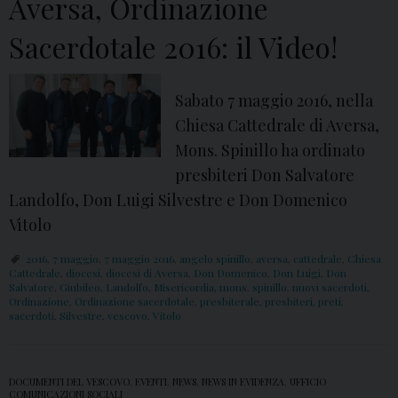
Aversa, Ordinazione
n
i
Sacerdotale 2016: il Video!
l
l
Sabato 7 maggio 2016, nella
o
Chiesa Cattedrale di Aversa,
Mons. Spinillo ha ordinato
presbiteri Don Salvatore
Landolfo, Don Luigi Silvestre e Don Domenico
Vitolo
2016
,
7 maggio
,
7 maggio 2016
,
angelo spinillo
,
aversa
,
cattedrale
,
Chiesa
Cattedrale
,
diocesi
,
diocesi di Aversa
,
Don Domenico
,
Don Luigi
,
Don
Salvatore
,
Giubileo
,
Landolfo
,
Misericordia
,
mons. spinillo
,
nuovi sacerdoti
,
Ordinazione
,
Ordinazione sacerdotale
,
presbiterale
,
presbiteri
,
preti
,
sacerdoti
,
Silvestre
,
vescovo
,
Vitolo
DOCUMENTI DEL VESCOVO
,
EVENTI
,
NEWS
,
NEWS IN EVIDENZA
,
UFFICIO
COMUNICAZIONI SOCIALI