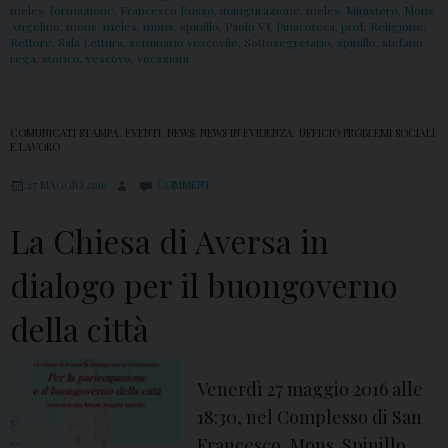
meles
,
formazione
,
Francesco Russo
,
inaugurazione
,
meles
,
Ministero
,
Mons.
Angelino
,
mons. meles
,
mons. spinillo
,
Paolo VI
,
Pinacoteca
,
prof
,
Religione
,
Rettore
,
Sala Lettura
,
seminario vescovile
,
Sottosegretario
,
spinillo
,
stefano
rega
,
storico
,
vescovo
,
vocazioni
COMUNICATI STAMPA
,
EVENTI
,
NEWS
,
NEWS IN EVIDENZA
,
UFFICIO PROBLEMI SOCIALI
E LAVORO
27 MAGGIO 2016
COMMENT
La Chiesa di Aversa in
dialogo per il buongoverno
della città
Venerdì 27 maggio 2016 alle
18:30, nel Complesso di San
Francesco, Mons. Spinillo