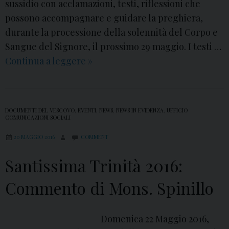
sussidio con acclamazioni, testi, riflessioni che
possono accompagnare e guidare la preghiera,
durante la processione della solennità del Corpo e
Sangue del Signore, il prossimo 29 maggio. I testi …
Continua a leggere
C
»
o
r
p
DOCUMENTI DEL VESCOVO
,
EVENTI
,
NEWS
,
NEWS IN EVIDENZA
,
UFFICIO
u
COMUNICAZIONI SOCIALI
s
20 MAGGIO 2016
COMMENT
D
Santissima Trinità 2016:
o
m
Commento di Mons. Spinillo
i
n
i
Domenica 22 Maggio 2016,