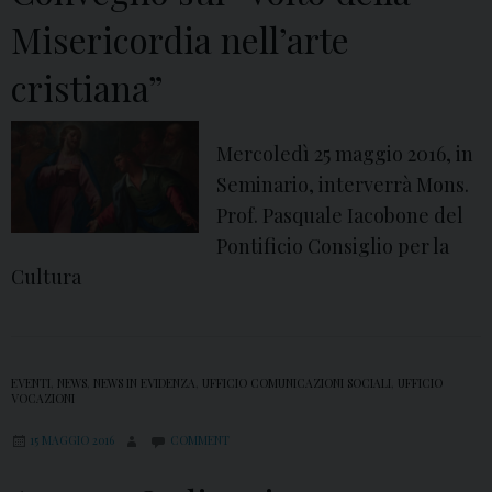
m
Misericordia nell’arte
m
e
cristiana”
n
t
Mercoledì 25 maggio 2016, in
o
Seminario, interverrà Mons.
d
Prof. Pasquale Iacobone del
i
Pontificio Consiglio per la
M
Cultura
o
n
s
.
EVENTI
,
NEWS
,
NEWS IN EVIDENZA
,
UFFICIO COMUNICAZIONI SOCIALI
,
UFFICIO
VOCAZIONI
S
p
15 MAGGIO 2016
COMMENT
i