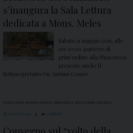
e
m
s’inaugura la Sala Lettura
s
a
s
T
dedicata a Mons. Meles
i
r
o
i
Sabato 21 maggio 2016, alle
n
n
ore 10:00, parterre di
e
i
prim’ordine alla Pinacoteca:
t
presente anche il
à
Sottosegretario On. Antimo Cesaro
2
0
1
6
EVENTI
,
NEWS
,
NEWS IN EVIDENZA
,
NEWS UFFICI
,
UFFICIO BENI CULTURALI
:
18 MAGGIO 2016
COMMENT
C
o
Convegno sul “volto della