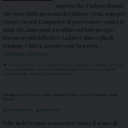
augurio che è la benedizione
che viene dalla presenza del Signore Gesù, nato per
essere con noi. L’augurio è di poter essere come i re
magi che, impegnati a vegliare sul loro gregge,
furono avvolti dalla luce. La loro è una veglia di
tensione e fatica, proprio come la nostra …
Continua a leggere
N
»
a
avvento
,
Avvento 2019
,
Chiesa di Aversa
,
commento al vangelo
,
diocesi di
t
Aversa
,
emmanuele
,
Gesù
,
gesù bambino
,
natale
,
Natale 2019
,
natale del
signore
,
spinillo
,
ucsaversa
,
vangelo
,
vescovo
a
l
e
DOCUMENTI DEL VESCOVO
,
NEWS
,
NEWS IN EVIDENZA
,
UFFICIO COMUNICAZIONI
SOCIALI
d
e
20 DICEMBRE 2019
ADMINDIOCESI
l
“Che sia la Vergine a concepire Gesù è il segno di
S