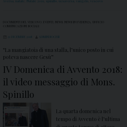
2
v
Aversa
,
natale
,
Natale 2019
,
spinillo
,
ucsaversa
,
vangelo
,
vescovo
i
0
e
n
1
n
i
DOCUMENTI DEL VESCOVO
,
EVENTI
,
NEWS
,
NEWS IN EVIDENZA
,
UFFICIO
9
t
l
COMUNICAZIONI SOCIALI
:
o
l
21 DICEMBRE 2018
ADMINDIOCESI
i
2
o
l
0
“La mangiatoia di una stalla, l’unico posto in cui
v
poteva nascere Gesù”
1
i
9
IV Domenica di Avvento 2018:
d
:
il video messaggio di Mons.
e
i
o
l
Spinillo
c
v
o
i
m
La quarta domenica nel
d
m
tempo di Avvento è l’ultima
e