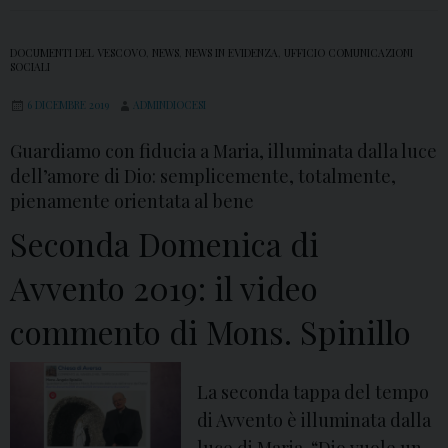
v
z
i
a
d
DOCUMENTI DEL VESCOVO
,
NEWS
,
NEWS IN EVIDENZA
,
UFFICIO COMUNICAZIONI
D
SOCIALI
e
o
6 DICEMBRE 2019
ADMINDIOCESI
o
m
c
e
Guardiamo con fiducia a Maria, illuminata dalla luce
o
dell’amore di Dio: semplicemente, totalmente,
n
m
pienamente orientata al bene
i
m
c
Seconda Domenica di
e
a
Avvento 2019: il video
n
d
t
i
commento di Mons. Spinillo
o
A
d
v
La seconda tappa del tempo
i
v
di Avvento è illuminata dalla
M
e