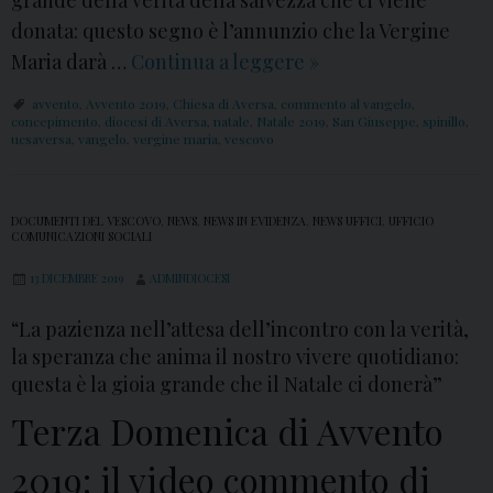
grande della verità della salvezza che ci viene
s
donata: questo segno è l’annunzio che la Vergine
a
Maria darà …
Continua a leggere
Q
»
g
u
avvento
,
Avvento 2019
,
Chiesa di Aversa
,
commento al vangelo
,
g
a
concepimento
,
diocesi di Aversa
,
natale
,
Natale 2019
,
San Giuseppe
,
spinillo
,
ucsaversa
,
vangelo
,
vergine maria
,
vescovo
i
r
o
t
d
a
DOCUMENTI DEL VESCOVO
,
NEWS
,
NEWS IN EVIDENZA
,
NEWS UFFICI
,
UFFICIO
i
COMUNICAZIONI SOCIALI
D
M
o
13 DICEMBRE 2019
ADMINDIOCESI
o
m
“La pazienza nell’attesa dell’incontro con la verità,
n
e
la speranza che anima il nostro vivere quotidiano:
s
n
questa è la gioia grande che il Natale ci donerà”
.
i
Terza Domenica di Avvento
A
c
n
a
2019: il video commento di
g