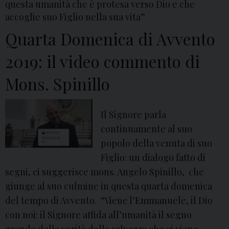
questa umanità che è protesa verso Dio e che
i
accoglie suo Figlio nella sua vita”
g
Quarta Domenica di Avvento
n
o
2019: il video commento di
r
Mons. Spinillo
e
2
0
Il Signore parla
1
continuamente al suo
9
popolo della venuta di suo
:
Figlio: un dialogo fatto di
i
segni, ci suggerisce mons. Angelo Spinillo, che
l
giunge al suo culmine in questa quarta domenica
m
del tempo di Avvento. “Viene l’Emmanuele, il Dio
e
con noi: il Signore affida all’umanità il segno
s