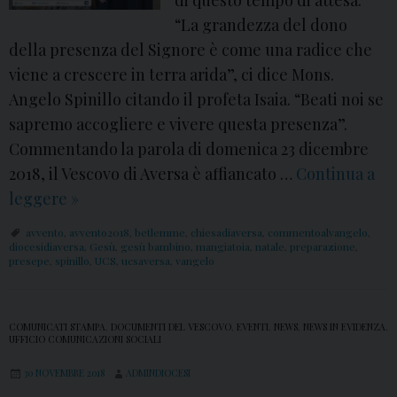
e
di questo tempo di attesa.
o
n
“La grandezza del dono
m
della presenza del Signore è come una radice che
t
e
viene a crescere in terra arida”, ci dice Mons.
o
s
Angelo Spinillo citando il profeta Isaia. “Beati noi se
d
s
sapremo accogliere e vivere questa presenza”.
i
a
Commentando la parola di domenica 23 dicembre
M
g
2018, il Vescovo di Aversa è affiancato …
o
Continua a
g
leggere
n
I
»
i
s
V
o
avvento
,
avvento2018
,
betlemme
,
chiesadiaversa
,
commentoalvangelo
,
.
D
diocesidiaversa
,
Gesù
,
gesù bambino
,
mangiatoia
,
natale
,
preparazione
,
d
presepe
,
spinillo
,
UCS
,
ucsaversa
,
vangelo
S
o
i
p
m
M
i
e
o
COMUNICATI STAMPA
,
DOCUMENTI DEL VESCOVO
,
EVENTI
,
NEWS
,
NEWS IN EVIDENZA
,
UFFICIO COMUNICAZIONI SOCIALI
n
n
n
i
i
s
30 NOVEMBRE 2018
ADMINDIOCESI