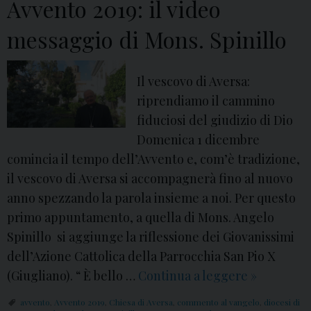
o
Avvento 2019: il video
o
m
m
messaggio di Mons. Spinillo
e
m
n
e
i
Il vescovo di Aversa:
n
c
riprendiamo il cammino
t
a
fiduciosi del giudizio di Dio
o
d
Domenica 1 dicembre
d
i
comincia il tempo dell’Avvento e, com’è tradizione,
i
A
il vescovo di Aversa si accompagnerà fino al nuovo
M
v
anno spezzando la parola insieme a noi. Per questo
o
v
primo appuntamento, a quella di Mons. Angelo
n
e
Spinillo si aggiunge la riflessione dei Giovanissimi
s
n
dell’Azione Cattolica della Parrocchia San Pio X
.
t
(Giugliano). “ È bello …
Continua a leggere
A
»
S
o
v
p
avvento
,
Avvento 2019
,
Chiesa di Aversa
,
commento al vangelo
,
diocesi di