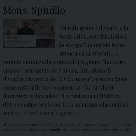
d
e
Mons. Spinillo
i
l
A
o
v
“Si rallegrino il deserto e la
S
v
terra arida, esulti e fiorisca
p
e
la steppa”: in questa terza
i
n
domenica di Avvento, il
n
t
profeta annunzia la venuta del Signore. “La terra
i
o
arida è l’immagine dell’umanità in attesa di
l
2
diventare feconda della vita nuova”, osserva Mons.
l
0
Angelo Spinillo nel commentare la parola di
o
1
domenica 15 dicembre. “La pazienza nell’attesa
9
dell’incontro con la verità, la speranza che anima il
:
nostro …
Continua a leggere
T
»
i
e
avvento
,
Avvento 2019
,
Chiesa di Aversa
,
commento al vangelo
,
diocesi di
l
r
Aversa
,
natale
,
Natale 2019
,
spinillo
,
ucsaversa
,
vangelo
,
vescovo
,
zia caterina