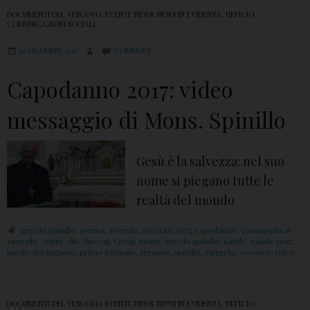
d
DOCUMENTI DEL VESCOVO
,
EVENTI
,
NEWS
,
NEWS IN EVIDENZA
,
UFFICIO
i
COMUNICAZIONI SOCIALI
M
30 DICEMBRE 2017
COMMENT
o
n
Capodanno 2017: video
s
messaggio di Mons. Spinillo
.
S
p
Gesù è la salvezza: nel suo
i
nome si piegano tutte le
n
realtà del mondo
i
angelo spinillo
,
aversa
,
avvento
,
avvento 2017
,
capodanno
,
commento al
l
vangelo
,
cristo
,
dio
,
diocesi
,
Gesù
,
mons. angelo spinillo
,
natale
,
natale 2017
,
l
natale del signore
,
primo gennaio
,
signore
,
spinillo
,
vangelo
,
vescovo
,
video
o
DOCUMENTI DEL VESCOVO
,
EVENTI
,
NEWS
,
NEWS IN EVIDENZA
,
UFFICIO