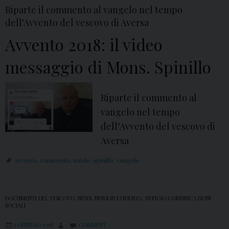
l
c
.
Riparte il commento al vangelo nel tempo
l
a
S
dell'Avvento del vescovo di Aversa
o
d
p
Avvento 2018: il video
i
i
A
n
messaggio di Mons. Spinillo
v
i
v
l
Riparte il commento al
e
l
vangelo nel tempo
n
o
dell’Avvento del vescovo di
t
Aversa
o
2
avvento
,
commento
,
natale
,
spinillo
,
vangelo
0
1
8
DOCUMENTI DEL VESCOVO
,
NEWS
,
NEWS IN EVIDENZA
,
UFFICIO COMUNICAZIONI
SOCIALI
:
5 GENNAIO 2018
COMMENT