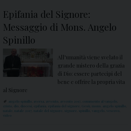
i
l
Epifania del Signore:
v
Messaggio di Mons. Angelo
i
d
Spinillo
e
o
m
All’umanità viene svelato il
e
grande mistero della grazia
s
di Dio: essere partecipi del
s
bene e offrire la propria vita
al Signore
a
g
angelo spinillo
,
aversa
,
avvento
,
avvento 2017
,
commento al vangelo
,
g
cristo
,
dio
,
diocesi
,
epifania
,
epifania del signore
,
Gesù
,
mons. angelo spinillo
,
natale
,
natale 2017
,
natale del signore
,
signore
,
spinillo
,
vangelo
,
vescovo
,
i
video
o