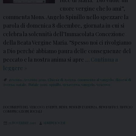
luce di Maria. “Dio vuole un
o
n
cuore vergine che lo ami”,
n
t
commenta Mons. Angelo Spinillo nello spezzare la
s
o
parola di domenica 8 dicembre, giornata in cui si
.
2
celebra la solennità dell’Immacolata Concezione
S
0
della Beata Vergine Maria. “Spesso noi ci rivolgiamo
p
1
a Dio perché abbiamo paura delle conseguenze del
i
9
peccato e la nostra anima si apre …
n
Continua a
:
leggere
S
»
i
i
e
l
l
avvento
,
Avvento 2019
,
Chiesa di Aversa
,
commento al vangelo
,
diocesi di
c
l
Aversa
,
natale
,
Natale 2019
,
spinillo
,
ucsaversa
,
vangelo
,
vescovo
v
o
o
i
n
d
DOCUMENTI DEL VESCOVO
,
EVENTI
,
NEWS
,
NEWS IN EVIDENZA
,
NEWS UFFICI
,
UFFICIO
d
COMUNICAZIONI SOCIALI
e
a
o
29 NOVEMBRE 2019
ADMINDIOCESI
D
c