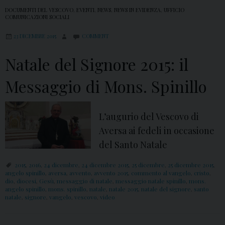
DOCUMENTI DEL VESCOVO
,
EVENTI
,
NEWS
,
NEWS IN EVIDENZA
,
UFFICIO
COMUNICAZIONI SOCIALI
23 DICEMBRE 2015
COMMENT
Natale del Signore 2015: il
Messaggio di Mons. Spinillo
L’augurio del Vescovo di
Aversa ai fedeli in occasione
del Santo Natale
2015
,
2016
,
24 dicembre
,
24 dicembre 2015
,
25 dicembre
,
25 dicembre 2015
,
angelo spinillo
,
aversa
,
avvento
,
avvento 2015
,
commento al vangelo
,
cristo
,
dio
,
diocesi
,
Gesù
,
messaggio di natale
,
messaggio natale spinillo
,
mons.
angelo spinillo
,
mons. spinillo
,
natale
,
natale 2015
,
natale del signore
,
santo
natale
,
signore
,
vangelo
,
vescovo
,
video