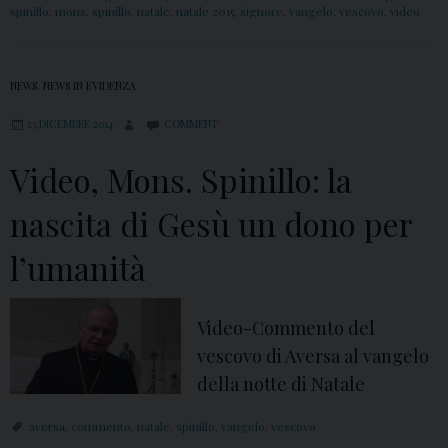
spinillo
,
mons. spinillo
,
natale
,
natale 2015
,
signore
,
vangelo
,
vescovo
,
video
NEWS
,
NEWS IN EVIDENZA
23 DICEMBRE 2014
COMMENT
Video, Mons. Spinillo: la
nascita di Gesù un dono per
l’umanità
Video-Commento del
vescovo di Aversa al vangelo
della notte di Natale
aversa
,
commento
,
natale
,
spinillo
,
vangelo
,
vescovo