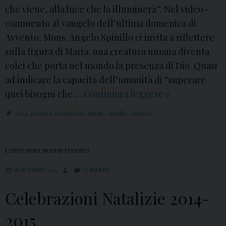
che viene, alla luce che la illuminerà”. Nel video-
commento al vangelo dell’ultima domenica di
Avvento, Mons. Angelo Spinillo ci invita a riflettere
sulla figura di Maria: una creatura umana diventa
colei che porta nel mondo la presenza di Dio. Quasi
ad indicare la capacità dell’umanità di “superare
quei bisogni che …
Continua a leggere
I
»
V
2014
,
avvento
,
commento
,
natale
,
spinillo
,
vangelo
D
o
m
EVENTI
,
NEWS
,
NEWS IN EVIDENZA
e
18 DICEMBRE 2014
COMMENT
n
i
Celebrazioni Natalizie 2014-
c
2015
a