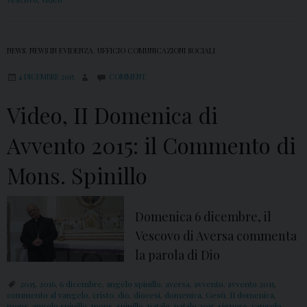
NEWS
,
NEWS IN EVIDENZA
,
UFFICIO COMUNICAZIONI SOCIALI
4 DICEMBRE 2015
COMMENT
Video, II Domenica di
Avvento 2015: il Commento di
Mons. Spinillo
Domenica 6 dicembre, il
Vescovo di Aversa commenta
la parola di Dio
2015
,
2016
,
6 dicembre
,
angelo spinillo
,
aversa
,
avvento
,
avvento 2015
,
commento al vangelo
,
cristo
,
dio
,
diocesi
,
domenica
,
Gesù
,
II domenica
,
mons. angelo spinillo
,
mons. spinillo
,
natale
,
natale 2015
,
signore
,
vangelo
,