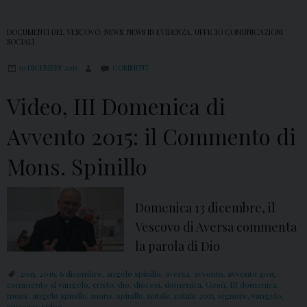
DOCUMENTI DEL VESCOVO
,
NEWS
,
NEWS IN EVIDENZA
,
UFFICIO COMUNICAZIONI
SOCIALI
10 DICEMBRE 2015
COMMENT
Video, III Domenica di
Avvento 2015: il Commento di
Mons. Spinillo
Domenica 13 dicembre, il
Vescovo di Aversa commenta
la parola di Dio
2015
,
2016
,
6 dicembre
,
angelo spinillo
,
aversa
,
avvento
,
avvento 2015
,
commento al vangelo
,
cristo
,
dio
,
diocesi
,
domenica
,
Gesù
,
III domenica
,
mons. angelo spinillo
,
mons. spinillo
,
natale
,
natale 2015
,
signore
,
vangelo
,
vescovo
,
video