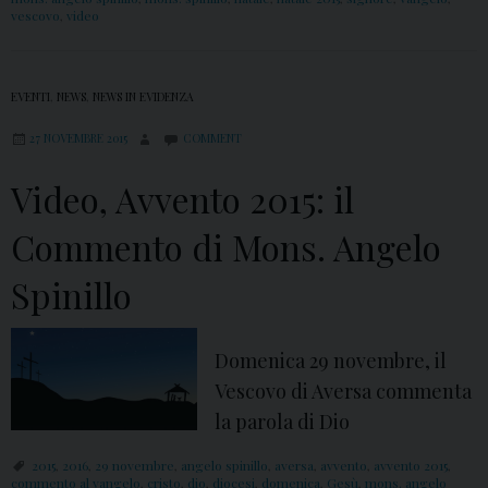
vescovo
,
video
EVENTI
,
NEWS
,
NEWS IN EVIDENZA
27 NOVEMBRE 2015
COMMENT
Video, Avvento 2015: il
Commento di Mons. Angelo
Spinillo
Domenica 29 novembre, il
Vescovo di Aversa commenta
la parola di Dio
2015
,
2016
,
29 novembre
,
angelo spinillo
,
aversa
,
avvento
,
avvento 2015
,
commento al vangelo
,
cristo
,
dio
,
diocesi
,
domenica
,
Gesù
,
mons. angelo