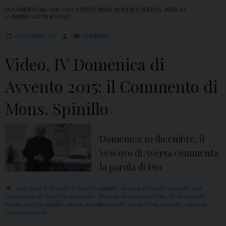
DOCUMENTI DEL VESCOVO
,
EVENTI
,
NEWS
,
NEWS IN EVIDENZA
,
UFFICIO
COMUNICAZIONI SOCIALI
17 DICEMBRE 2015
COMMENT
Video, IV Domenica di
Avvento 2015: il Commento di
Mons. Spinillo
Domenica 20 dicembre, il
Vescovo di Aversa commenta
la parola di Dio
2015
,
2016
,
6 dicembre
,
angelo spinillo
,
aversa
,
avvento
,
avvento 2015
,
commento al vangelo
,
cristo
,
dio
,
diocesi
,
domenica
,
Gesù
,
III domenica
,
mons. angelo spinillo
,
mons. spinillo
,
natale
,
natale 2015
,
signore
,
vangelo
,
vescovo
,
video