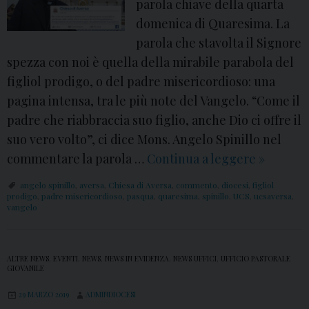
i
parola chiave della quarta
n
M
domenica di Quaresima. La
c
o
parola che stavolta il Signore
o
n
spezza con noi è quella della mirabile parabola del
f
s
figliol prodigo, o del padre misericordioso: una
o
.
pagina intensa, tra le più note del Vangelo. “Come il
n
S
padre che riabbraccia suo figlio, anche Dio ci offre il
e
p
suo vero volto”, ci dice Mons. Angelo Spinillo nel
d
i
commentare la parola …
Continua a leggere
C
»
e
n
o
l
angelo spinillo
,
aversa
,
Chiesa di Aversa
,
commento
,
diocesi
,
figliol
i
m
prodigo
,
padre misericordioso
,
pasqua
,
quaresima
,
spinillo
,
UCS
,
ucsaversa
,
l
vangelo
l
m
a
l
e
d
o
n
i
ALTRE NEWS
,
EVENTI
,
NEWS
,
NEWS IN EVIDENZA
,
NEWS UFFICI
,
UFFICIO PASTORALE
GIOVANILE
:
t
o
V
o
29 MARZO 2019
ADMINDIOCESI
c