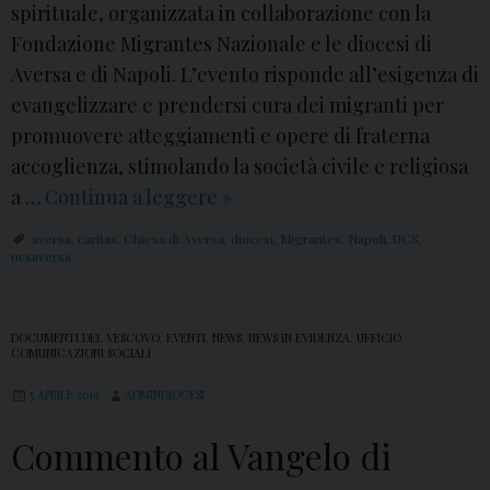
spirituale, organizzata in collaborazione con la
Fondazione Migrantes Nazionale e le diocesi di
Aversa e di Napoli. L’evento risponde all’esigenza di
evangelizzare e prendersi cura dei migranti per
promuovere atteggiamenti e opere di fraterna
accoglienza, stimolando la società civile e religiosa
a …
Continua a leggere
G
»
i
aversa
,
caritas
,
Chiesa di Aversa
,
diocesi
,
Migrantes
,
Napoli
,
UCS
,
o
ucsaversa
r
n
DOCUMENTI DEL VESCOVO
,
EVENTI
,
NEWS
,
NEWS IN EVIDENZA
,
UFFICIO
a
COMUNICAZIONI SOCIALI
t
5 APRILE 2019
ADMINDIOCESI
a
d
Commento al Vangelo di
i