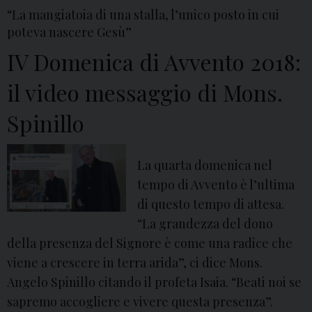
I
a
F
“La mangiatoia di una stalla, l’unico posto in cui
I
d
poteva nascere Gesù”
a
I
i
z
IV Domenica di Avvento 2018:
D
S
i
o
il video messaggio di Mons.
a
i
m
n
n
Spinillo
e
L
c
n
o
o
i
r
La quarta domenica nel
n
c
e
tempo di Avvento è l’ultima
t
a
n
di questo tempo di attesa.
r
d
z
“La grandezza del dono
a
i
o
della presenza del Signore è come una radice che
l
Q
,
viene a crescere in terra arida”, ci dice Mons.
e
u
A
Angelo Spinillo citando il profeta Isaia. “Beati noi se
s
a
v
sapremo accogliere e vivere questa presenza”.
c