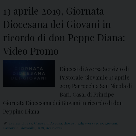
D
a
e
13 aprile 2019, Giornata
o
l
s
m
V
i
Diocesana dei Giovani in
e
a
d
ricordo di don Peppe Diana:
n
n
i
i
g
A
Video Promo
c
e
v
a
l
e
Diocesi di Aversa Servizio di
d
o
r
Pastorale Giovanile 13 aprile
i
d
s
2019 Parrocchia San Nicola di
Q
i
a
Bari, Casal di Principe
u
M
e
Giornata Diocesana dei Giovani in ricordo di don
a
o
N
Peppino Diana
r
n
a
e
s
p
aversa
,
chiesa
,
Chiesa di Aversa
,
diocesi
,
gdgaversa2019
,
giovani
,
Pastorale Giovanile
s
,
UCS
,
ucsaversa
.
o