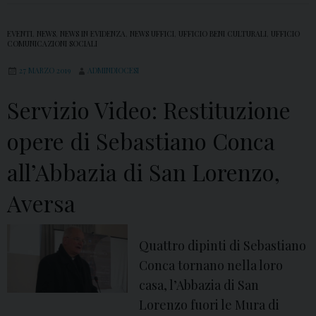
i
S
l
m
p
i
EVENTI
,
NEWS
,
NEWS IN EVIDENZA
,
NEWS UFFICI
,
UFFICIO BENI CULTURALI
,
UFFICIO
a
i
COMUNICAZIONI SOCIALI
:
2
n
V
27 MARZO 2019
ADMINDIOCESI
0
i
i
1
Servizio Video: Restituzione
l
d
9
l
e
opere di Sebastiano Conca
o
o
:
all’Abbazia di San Lorenzo,
I
Aversa
V
D
o
Quattro dipinti di Sebastiano
m
Conca tornano nella loro
e
casa, l’Abbazia di San
n
Lorenzo fuori le Mura di