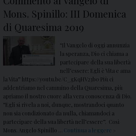
Commento al Vangelo di
1
d
9
Mons. Spinillo: III Domenica
e
o
di Quaresima 2019
:
R
“Il Vangelo di oggi annunzia
e
la speranza, Dio ci chiama a
s
partecipare della sua libertà
t
nell’essere: Egli è Vita e ama
i
la Vita” https://youtu.be/C_gKqHV23b0 Più ci
t
addentriamo nel cammino della Quaresima, più
u
apriamo il nostro cuore alla vera conoscenza di Dio.
z
“Egli si rivela a noi, dunque, mostrandoci quanto
i
non sia condizionato da nulla, chiamandoci a
o
partecipare della sua libertà nell’essere”. Così
n
Mons. Angelo Spinillo …
Continua a leggere
C
»
e