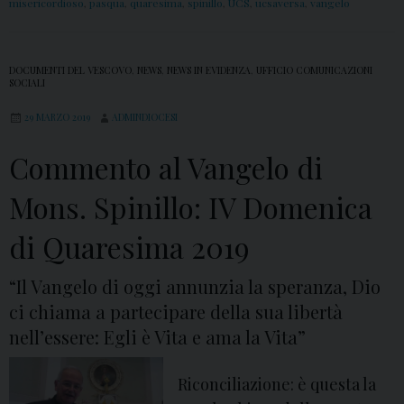
m
misericordioso
,
pasqua
,
quaresima
,
spinillo
,
UCS
,
ucsaversa
,
vangelo
p
m
e
e
r
DOCUMENTI DEL VESCOVO
,
NEWS
,
NEWS IN EVIDENZA
,
UFFICIO COMUNICAZIONI
n
l
SOCIALI
t
e
29 MARZO 2019
ADMINDIOCESI
o
C
a
Commento al Vangelo di
o
l
m
Mons. Spinillo: IV Domenica
V
u
a
di Quaresima 2019
n
n
i
g
“Il Vangelo di oggi annunzia la speranza, Dio
t
e
ci chiama a partecipare della sua libertà
à
l
nell’essere: Egli è Vita e ama la Vita”
F
o
r
d
Riconciliazione: è questa la
a