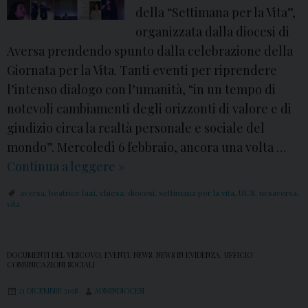
d
o
della “Settimana per la Vita”,
i
C
organizzata dalla diocesi di
M
o
Aversa prendendo spunto dalla celebrazione della
o
n
Giornata per la Vita. Tanti eventi per riprendere
n
c
l’intenso dialogo con l’umanità, “in un tempo di
s
a
notevoli cambiamenti degli orizzonti di valore e di
.
a
giudizio circa la realtà personale e sociale del
S
l
mondo”. Mercoledì 6 febbraio, ancora una volta …
p
l
Continua a leggere
B
»
i
’
e
aversa
,
beatrice fazi
,
chiesa
,
diocesi
,
settimana per la vita
,
UCS
,
ucsaversa
,
n
A
a
vita
i
b
t
l
b
r
l
DOCUMENTI DEL VESCOVO
,
EVENTI
,
NEWS
,
NEWS IN EVIDENZA
,
UFFICIO
a
i
COMUNICAZIONI SOCIALI
o
z
c
21 DICEMBRE 2018
ADMINDIOCESI
:
i
e