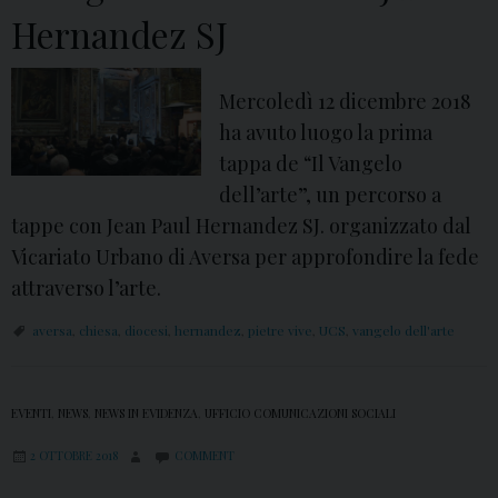
v
t
Hernandez SJ
e
t
n
i
Mercoledì 12 dicembre 2018
t
m
ha avuto luogo la prima
o
a
tappa de “Il Vangelo
2
n
dell’arte”, un percorso a
0
a
tappe con Jean Paul Hernandez SJ. organizzato dal
1
p
Vicariato Urbano di Aversa per approfondire la fede
8
e
attraverso l’arte.
:
r
i
l
aversa
,
chiesa
,
diocesi
,
hernandez
,
pietre vive
,
UCS
,
vangelo dell'arte
l
a
v
V
EVENTI
,
NEWS
,
i
NEWS IN EVIDENZA
,
UFFICIO COMUNICAZIONI SOCIALI
i
d
t
2 OTTOBRE 2018
COMMENT
e
a