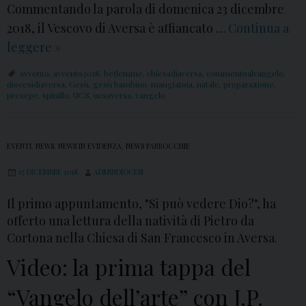
r
e
Commentando la parola di domenica 23 dicembre
u
e
r
2018, il Vescovo di Aversa è affiancato …
Continua a
o
s
s
leggere
I
»
l
i
a
V
e
avvento
,
avvento2018
,
betlemme
,
chiesadiaversa
,
commentoalvangelo
,
m
D
diocesidiaversa
,
Gesù
,
gesù bambino
,
mangiatoia
,
natale
,
preparazione
,
s
presepe
,
spinillo
,
UCS
,
ucsaversa
,
vangelo
a
o
u
2
m
p
0
e
e
EVENTI
,
NEWS
,
NEWS IN EVIDENZA
,
NEWS PARROCCHIE
1
n
r
17 DICEMBRE 2018
ADMINDIOCESI
9
i
i
c
Il primo appuntamento, "Si può vedere Dio?", ha
o
a
offerto una lettura della natività di Pietro da
r
Cortona nella Chiesa di San Francesco in Aversa.
d
i
i
Video: la prima tappa del
:
A
S
“Vangelo dell’arte” con J.P.
v
e