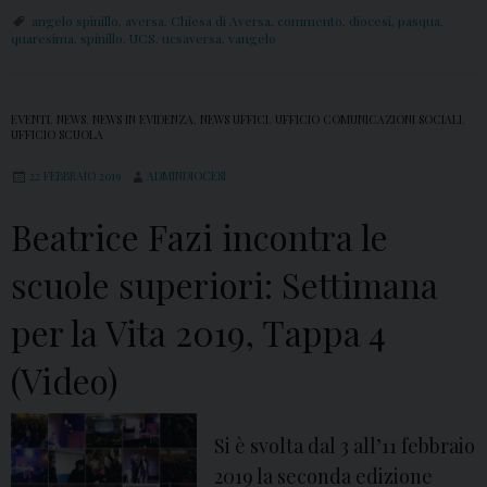
o
o
angelo spinillo
,
aversa
,
Chiesa di Aversa
,
commento
,
diocesi
,
pasqua
,
m
quaresima
,
spinillo
,
UCS
,
ucsaversa
,
vangelo
p
m
e
e
r
EVENTI
,
NEWS
,
NEWS IN EVIDENZA
,
NEWS UFFICI
,
UFFICIO COMUNICAZIONI SOCIALI
,
n
e
UFFICIO SCUOLA
t
d
22 FEBBRAIO 2019
ADMINDIOCESI
o
i
a
Beatrice Fazi incontra le
S
l
e
scuole superiori: Settimana
V
b
a
a
per la Vita 2019, Tappa 4
n
s
(Video)
g
t
e
i
l
a
Si è svolta dal 3 all’11 febbraio
o
n
2019 la seconda edizione