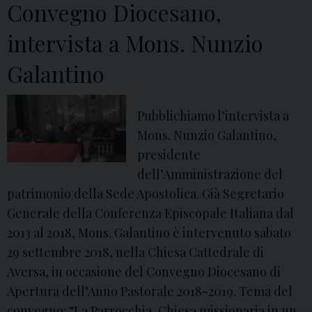
Convegno Diocesano,
o
2
m
0
intervista a Mons. Nunzio
e
1
Galantino
s
9
s
,
a
T
Pubblichiamo l’intervista a
g
a
Mons. Nunzio Galantino,
g
p
presidente
i
p
dell’Amministrazione del
o
a
patrimonio della Sede Apostolica. Già Segretario
d
4
Generale della Conferenza Episcopale Italiana dal
i
(
2013 al 2018, Mons. Galantino è intervenuto sabato
M
V
29 settembre 2018, nella Chiesa Cattedrale di
o
i
Aversa, in occasione del Convegno Diocesano di
n
d
Apertura dell’Anno Pastorale 2018-2019. Tema del
s
e
convegno: “La Parrocchia, Chiesa missionaria in un