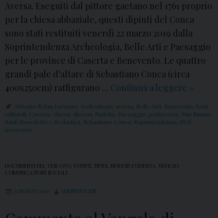
i
Aversa. Eseguiti dal pittore gaetano nel 1761 proprio
c
per la chiesa abbaziale, questi dipinti del Conca
a
sono stati restituiti venerdì 22 marzo 2019 dalla
d
Soprintendenza Archeologia, Belle Arti e Paesaggio
i
per le province di Caserta e Benevento. Le quattro
Q
grandi pale d’altare di Sebastiano Conca (circa
u
400x250cm) raffigurano …
Continua a leggere
S
»
a
e
Abbazia di San Lorenzo
,
Archeologia
,
aversa
,
Belle Arti
,
Benevento
,
beni
r
r
culturali
,
Caserta
,
chiesa
,
diocesi
,
Natività
,
Paesaggio
,
pentecoste
,
San Mauro
,
Santi Benedetto e Scolastica
,
Sebastiano Conca
,
Soprintendenza
,
UCS
,
e
v
ucsaversa
s
i
i
z
m
DOCUMENTI DEL VESCOVO
,
EVENTI
,
NEWS
,
NEWS IN EVIDENZA
,
UFFICIO
i
COMUNICAZIONI SOCIALI
a
o
22 MARZO 2019
ADMINDIOCESI
2
V
0
i