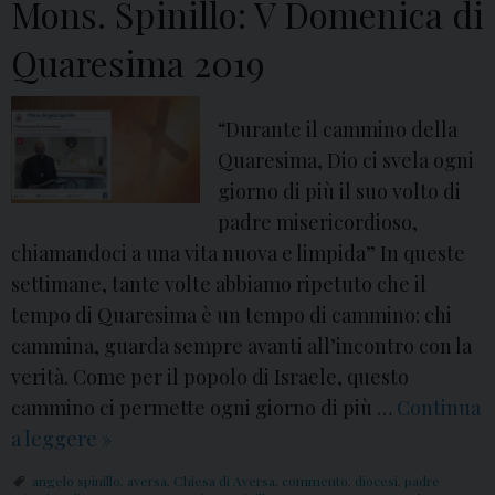
Mons. Spinillo: V Domenica di
R
i
Quaresima 2019
t
i
“Durante il cammino della
r
Quaresima, Dio ci svela ogni
o
giorno di più il suo volto di
S
padre misericordioso,
p
chiamandoci a una vita nuova e limpida” In queste
i
settimane, tante volte abbiamo ripetuto che il
r
tempo di Quaresima è un tempo di cammino: chi
i
cammina, guarda sempre avanti all’incontro con la
t
verità. Come per il popolo di Israele, questo
u
cammino ci permette ogni giorno di più …
Continua
a
a leggere
C
»
l
o
e
angelo spinillo
,
aversa
,
Chiesa di Aversa
,
commento
,
diocesi
,
padre