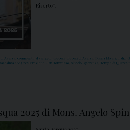
Risorto”.
 di Aversa
,
commento al vangelo
,
diocesi
,
diocesi di Aversa
,
Divina Misericordia
,
G
uaresima 2025
,
resurrezione
,
San Tommaso
,
Sinodo
,
speranza
,
Tempo di Quaresi
asqua 2025 di Mons. Angelo Spini
Santa Pasqua 2025