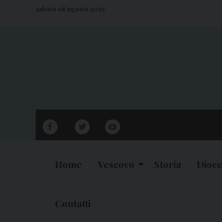
S
sabato 08 agosto 2026
k
i
p
t
o
c
o
n
facebook
twitter
youtube
t
e
n
Home
Vescovo
Storia
Dioce
t
Contatti