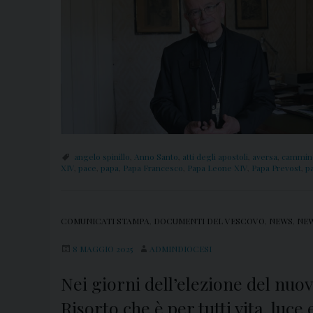
angelo spinillo
,
Anno Santo
,
atti degli apostoli
,
aversa
,
cammino
XIV
,
pace
,
papa
,
Papa Francesco
,
Papa Leone XIV
,
Papa Prevost
,
p
COMUNICATI STAMPA
,
DOCUMENTI DEL VESCOVO
,
NEWS
,
NEW
8 MAGGIO 2025
ADMINDIOCESI
Nei giorni dell’elezione del nuov
Risorto che è per tutti vita, luce