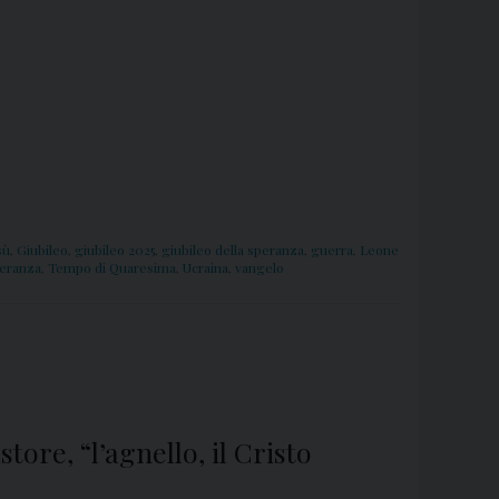
sù
,
Giubileo
,
giubileo 2025
,
giubileo della speranza
,
guerra
,
Leone
eranza
,
Tempo di Quaresima
,
Ucraina
,
vangelo
ore, “l’agnello, il Cristo