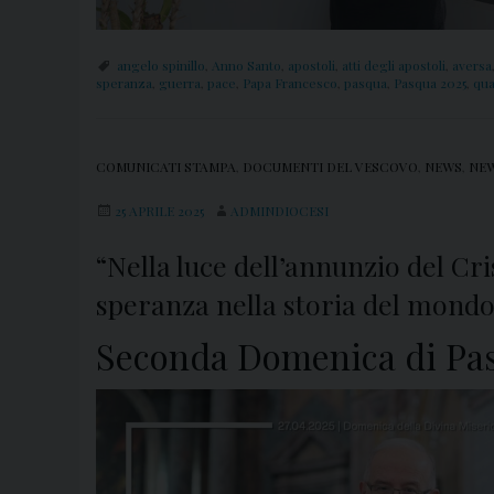
angelo spinillo
,
Anno Santo
,
apostoli
,
atti degli apostoli
,
aversa
speranza
,
guerra
,
pace
,
Papa Francesco
,
pasqua
,
Pasqua 2025
,
qu
COMUNICATI STAMPA
,
DOCUMENTI DEL VESCOVO
,
NEWS
,
NEW
25 APRILE 2025
ADMINDIOCESI
“Nella luce dell’annunzio del 
speranza nella storia del mondo
Seconda Domenica di Pas