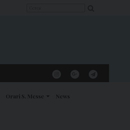
instagram
google
telegram
Orari S. Messe
News