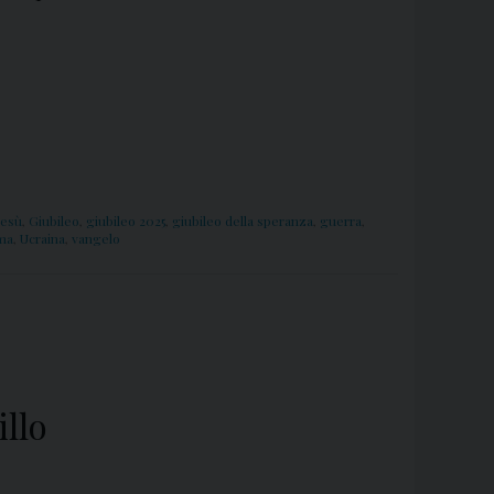
esù
,
Giubileo
,
giubileo 2025
,
giubileo della speranza
,
guerra
,
ma
,
Ucraina
,
vangelo
llo