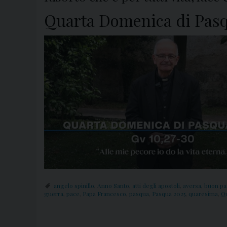
Quarta Domenica di Pasq
angelo spinillo
,
Anno Santo
,
atti degli apostoli
,
aversa
,
buon pa
guerra
,
pace
,
Papa Francesco
,
pasqua
,
Pasqua 2025
,
quaresima
,
Q