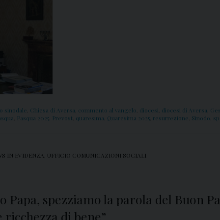
 sinodale
,
Chiesa di Aversa
,
commento al vangelo
,
diocesi
,
diocesi di Aversa
,
Ge
asqua
,
Pasqua 2025
,
Prevost
,
quaresima
,
Quaresima 2025
,
resurrezione
,
Sinodo
,
sp
S IN EVIDENZA
,
UFFICIO COMUNICAZIONI SOCIALI
o Papa, spezziamo la parola del Buon Past
 e ricchezza di bene”