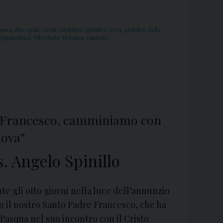
versa
,
discepoli
,
Gesù
,
Giubileo
,
giubileo 2025
,
giubileo della
 Quaresima
,
Tiberiade
,
Ucraina
,
vangelo
pa Francesco, camminiamo con
uova”
 Angelo Spinillo
e gli otto giorni nella luce dell’annunzio
n il nostro Santo Padre Francesco, che ha
 Pasqua nel suo incontro con il Cristo