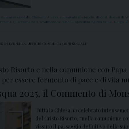
,
cammino sinodale
,
Chiesa di Aversa
,
commento al vangelo
,
diocesi
,
diocesi di A
aresima
,
Quaresima 2025
,
resurrezione
,
Sinodo
,
speranza
,
Spirito Santo
,
Tempo di
S IN EVIDENZA
,
UFFICIO COMUNICAZIONI SOCIALI
Cristo Risorto e nella comunione con Pa
 per essere fermento di pace e di vita n
qua 2025, il Commento di Mons.
Tutta la Chiesa ha celebrato intensament
del Cristo Risorto, “nella comunione co
vissuto il passaggio definitivo della sua