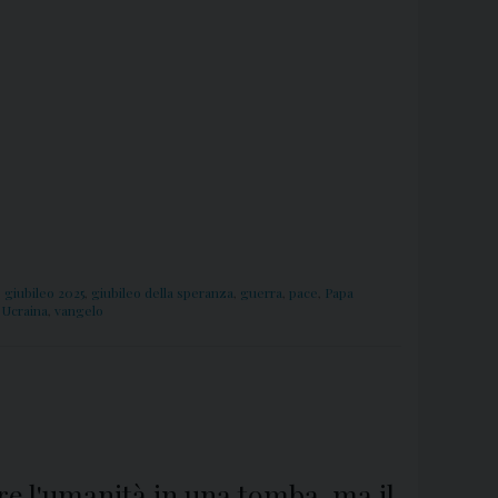
,
giubileo 2025
,
giubileo della speranza
,
guerra
,
pace
,
Papa
,
Ucraina
,
vangelo
ere l'umanità in una tomba, ma il