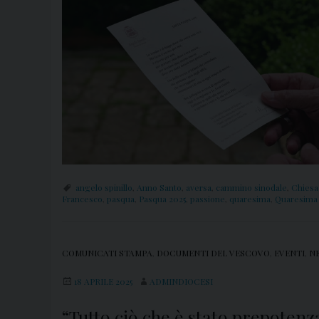
angelo spinillo
,
Anno Santo
,
aversa
,
cammino sinodale
,
Chiesa
Francesco
,
pasqua
,
Pasqua 2025
,
passione
,
quaresima
,
Quaresima
COMUNICATI STAMPA
,
DOCUMENTI DEL VESCOVO
,
EVENTI
,
N
18 APRILE 2025
ADMINDIOCESI
“Tutto ciò che è stato prepotenz