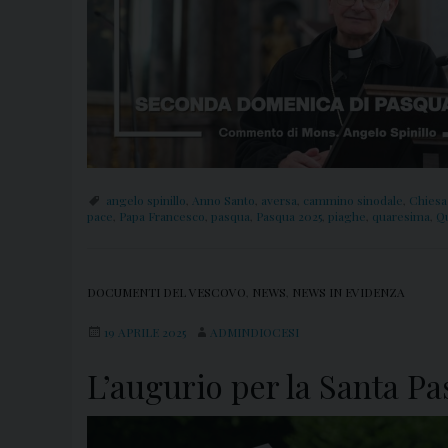
angelo spinillo
,
Anno Santo
,
aversa
,
cammino sinodale
,
Chiesa
pace
,
Papa Francesco
,
pasqua
,
Pasqua 2025
,
piaghe
,
quaresima
,
Q
DOCUMENTI DEL VESCOVO
,
NEWS
,
NEWS IN EVIDENZA
19 APRILE 2025
ADMINDIOCESI
L’augurio per la Santa P