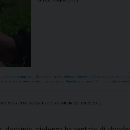
 di Aversa
,
commento al vangelo
,
cristo
,
diocesi
,
diocesi di Aversa
,
Gesù
,
Giubileo
 2025
,
resurrezione
,
risorto
,
risurrezione
,
Sinodo
,
speranza
,
Tempo di Quaresima
EWS
,
NEWS IN EVIDENZA
,
UFFICIO COMUNICAZIONI SOCIALI
a, dominio, violenza ha tentato di chiud