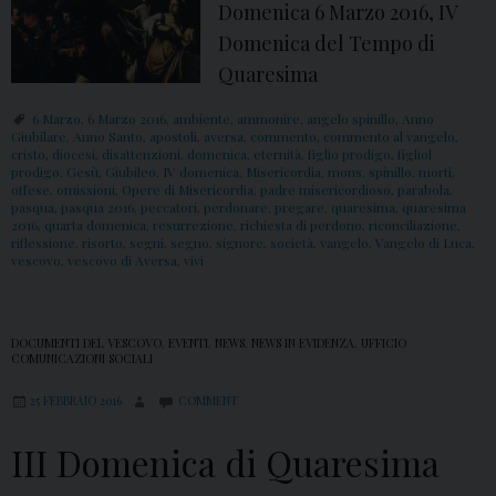
Domenica 6 Marzo 2016, IV
Domenica del Tempo di
Quaresima
6 Marzo
,
6 Marzo 2016
,
ambiente
,
ammonire
,
angelo spinillo
,
Anno
Giubilare
,
Anno Santo
,
apostoli
,
aversa
,
commento
,
commento al vangelo
,
cristo
,
diocesi
,
disattenzioni
,
domenica
,
eternità
,
figlio prodigo
,
figliol
prodigo
,
Gesù
,
Giubileo
,
IV domenica
,
Misericordia
,
mons. spinillo
,
morti
,
offese
,
omissioni
,
Opere di Misericordia
,
padre misericordioso
,
parabola
,
pasqua
,
pasqua 2016
,
peccatori
,
perdonare
,
pregare
,
quaresima
,
quaresima
2016
,
quarta domenica
,
resurrezione
,
richiesta di perdono
,
riconciliazione
,
riflessione
,
risorto
,
segni
,
segno
,
signore
,
società
,
vangelo
,
Vangelo di Luca
,
vescovo
,
vescovo di Aversa
,
vivi
DOCUMENTI DEL VESCOVO
,
EVENTI
,
NEWS
,
NEWS IN EVIDENZA
,
UFFICIO
COMUNICAZIONI SOCIALI
25 FEBBRAIO 2016
COMMENT
III Domenica di Quaresima