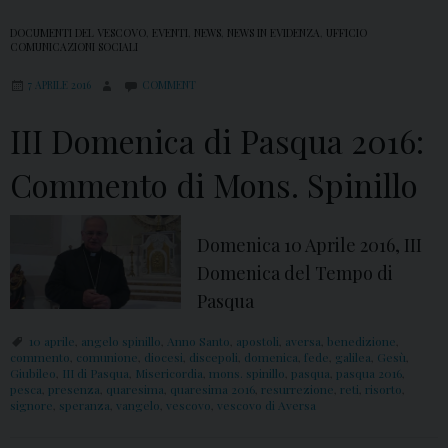
DOCUMENTI DEL VESCOVO
,
EVENTI
,
NEWS
,
NEWS IN EVIDENZA
,
UFFICIO
COMUNICAZIONI SOCIALI
7 APRILE 2016
COMMENT
III Domenica di Pasqua 2016:
Commento di Mons. Spinillo
Domenica 10 Aprile 2016, III
Domenica del Tempo di
Pasqua
10 aprile
,
angelo spinillo
,
Anno Santo
,
apostoli
,
aversa
,
benedizione
,
commento
,
comunione
,
diocesi
,
discepoli
,
domenica
,
fede
,
galilea
,
Gesù
,
Giubileo
,
III di Pasqua
,
Misericordia
,
mons. spinillo
,
pasqua
,
pasqua 2016
,
pesca
,
presenza
,
quaresima
,
quaresima 2016
,
resurrezione
,
reti
,
risorto
,
signore
,
speranza
,
vangelo
,
vescovo
,
vescovo di Aversa