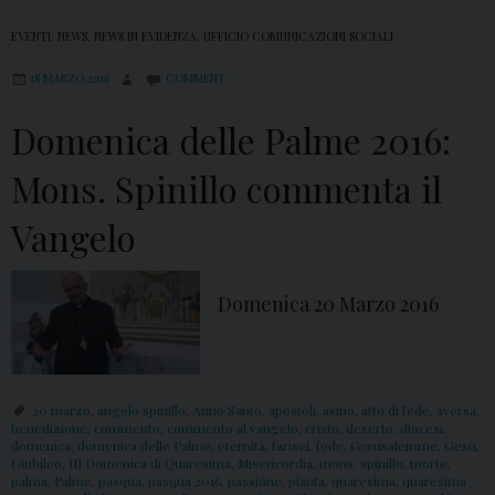
EVENTI
,
NEWS
,
NEWS IN EVIDENZA
,
UFFICIO COMUNICAZIONI SOCIALI
18 MARZO 2016
COMMENT
Domenica delle Palme 2016:
Mons. Spinillo commenta il
Vangelo
Domenica 20 Marzo 2016
20 marzo
,
angelo spinillo
,
Anno Santo
,
apostoli
,
asino
,
atto di fede
,
aversa
,
benedizione
,
commento
,
commento al vangelo
,
cristo
,
deserto
,
diocesi
,
domenica
,
domenica delle Palme
,
eternità
,
farisei
,
fede
,
Gerusalemme
,
Gesù
,
Giubileo
,
III Domenica di Quaresima
,
Misericordia
,
mons. spinillo
,
morte
,
palma
,
Palme
,
pasqua
,
pasqua 2016
,
passione
,
pianta
,
quaresima
,
quaresima