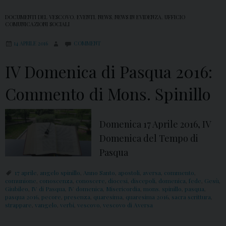
DOCUMENTI DEL VESCOVO
,
EVENTI
,
NEWS
,
NEWS IN EVIDENZA
,
UFFICIO
COMUNICAZIONI SOCIALI
14 APRILE 2016
COMMENT
IV Domenica di Pasqua 2016:
Commento di Mons. Spinillo
Domenica 17 Aprile 2016, IV
Domenica del Tempo di
Pasqua
17 aprile
,
angelo spinillo
,
Anno Santo
,
apostoli
,
aversa
,
commento
,
comunione
,
conoscenza
,
conoscere
,
diocesi
,
discepoli
,
domenica
,
fede
,
Gesù
,
Giubileo
,
IV di Pasqua
,
IV domenica
,
Misericordia
,
mons. spinillo
,
pasqua
,
pasqua 2016
,
pecore
,
presenza
,
quaresima
,
quaresima 2016
,
sacra scrittura
,
strappare
,
vangelo
,
verbi
,
vescovo
,
vescovo di Aversa