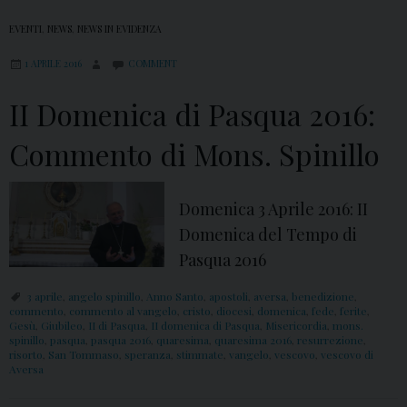
EVENTI
,
NEWS
,
NEWS IN EVIDENZA
1 APRILE 2016
COMMENT
II Domenica di Pasqua 2016:
Commento di Mons. Spinillo
Domenica 3 Aprile 2016: II
Domenica del Tempo di
Pasqua 2016
3 aprile
,
angelo spinillo
,
Anno Santo
,
apostoli
,
aversa
,
benedizione
,
commento
,
commento al vangelo
,
cristo
,
diocesi
,
domenica
,
fede
,
ferite
,
Gesù
,
Giubileo
,
II di Pasqua
,
II domenica di Pasqua
,
Misericordia
,
mons.
spinillo
,
pasqua
,
pasqua 2016
,
quaresima
,
quaresima 2016
,
resurrezione
,
risorto
,
San Tommaso
,
speranza
,
stimmate
,
vangelo
,
vescovo
,
vescovo di
Aversa