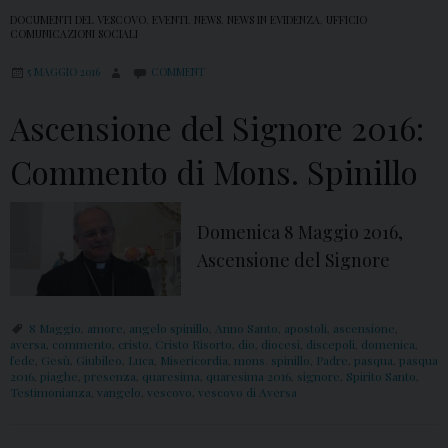
DOCUMENTI DEL VESCOVO
,
EVENTI
,
NEWS
,
NEWS IN EVIDENZA
,
UFFICIO
COMUNICAZIONI SOCIALI
5 MAGGIO 2016
COMMENT
Ascensione del Signore 2016:
Commento di Mons. Spinillo
Domenica 8 Maggio 2016,
Ascensione del Signore
8 Maggio
,
amore
,
angelo spinillo
,
Anno Santo
,
apostoli
,
ascensione
,
aversa
,
commento
,
cristo
,
Cristo Risorto
,
dio
,
diocesi
,
discepoli
,
domenica
,
fede
,
Gesù
,
Giubileo
,
Luca
,
Misericordia
,
mons. spinillo
,
Padre
,
pasqua
,
pasqua
2016
,
piaghe
,
presenza
,
quaresima
,
quaresima 2016
,
signore
,
Spirito Santo
,
Testimonianza
,
vangelo
,
vescovo
,
vescovo di Aversa