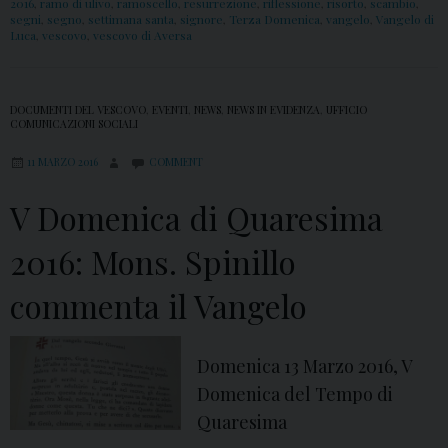
2016
,
ramo di ulivo
,
ramoscello
,
resurrezione
,
riflessione
,
risorto
,
scambio
,
segni
,
segno
,
settimana santa
,
signore
,
Terza Domenica
,
vangelo
,
Vangelo di
Luca
,
vescovo
,
vescovo di Aversa
DOCUMENTI DEL VESCOVO
,
EVENTI
,
NEWS
,
NEWS IN EVIDENZA
,
UFFICIO
COMUNICAZIONI SOCIALI
11 MARZO 2016
COMMENT
V Domenica di Quaresima
2016: Mons. Spinillo
commenta il Vangelo
Domenica 13 Marzo 2016, V
Domenica del Tempo di
Quaresima