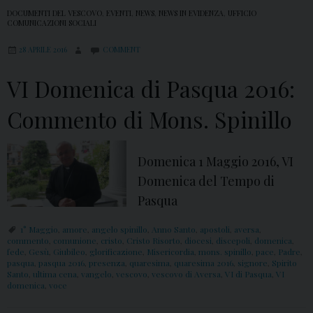
DOCUMENTI DEL VESCOVO
,
EVENTI
,
NEWS
,
NEWS IN EVIDENZA
,
UFFICIO
COMUNICAZIONI SOCIALI
28 APRILE 2016
COMMENT
VI Domenica di Pasqua 2016:
Commento di Mons. Spinillo
Domenica 1 Maggio 2016, VI
Domenica del Tempo di
Pasqua
1° Maggio
,
amore
,
angelo spinillo
,
Anno Santo
,
apostoli
,
aversa
,
commento
,
comunione
,
cristo
,
Cristo Risorto
,
diocesi
,
discepoli
,
domenica
,
fede
,
Gesù
,
Giubileo
,
glorificazione
,
Misericordia
,
mons. spinillo
,
pace
,
Padre
,
pasqua
,
pasqua 2016
,
presenza
,
quaresima
,
quaresima 2016
,
signore
,
Spirito
Santo
,
ultima cena
,
vangelo
,
vescovo
,
vescovo di Aversa
,
VI di Pasqua
,
VI
domenica
,
voce