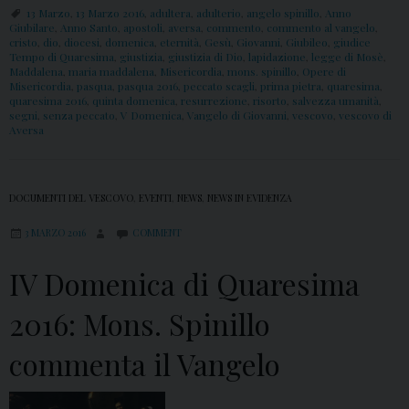
13 Marzo
,
13 Marzo 2016
,
adultera
,
adulterio
,
angelo spinillo
,
Anno
Giubilare
,
Anno Santo
,
apostoli
,
aversa
,
commento
,
commento al vangelo
,
cristo
,
dio
,
diocesi
,
domenica
,
eternità
,
Gesù
,
Giovanni
,
Giubileo
,
giudice
Tempo di Quaresima
,
giustizia
,
giustizia di Dio
,
lapidazione
,
legge di Mosè
,
Maddalena
,
maria maddalena
,
Misericordia
,
mons. spinillo
,
Opere di
Misericordia
,
pasqua
,
pasqua 2016
,
peccato scagli
,
prima pietra
,
quaresima
,
quaresima 2016
,
quinta domenica
,
resurrezione
,
risorto
,
salvezza umanità
,
segni
,
senza peccato
,
V Domenica
,
Vangelo di Giovanni
,
vescovo
,
vescovo di
Aversa
DOCUMENTI DEL VESCOVO
,
EVENTI
,
NEWS
,
NEWS IN EVIDENZA
3 MARZO 2016
COMMENT
IV Domenica di Quaresima
2016: Mons. Spinillo
commenta il Vangelo