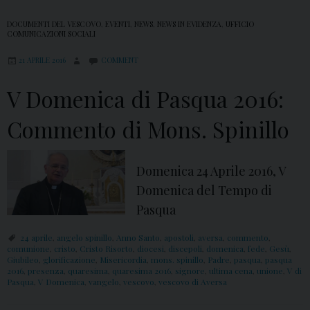
DOCUMENTI DEL VESCOVO
,
EVENTI
,
NEWS
,
NEWS IN EVIDENZA
,
UFFICIO
COMUNICAZIONI SOCIALI
21 APRILE 2016
COMMENT
V Domenica di Pasqua 2016:
Commento di Mons. Spinillo
Domenica 24 Aprile 2016, V
Domenica del Tempo di
Pasqua
24 aprile
,
angelo spinillo
,
Anno Santo
,
apostoli
,
aversa
,
commento
,
comunione
,
cristo
,
Cristo Risorto
,
diocesi
,
discepoli
,
domenica
,
fede
,
Gesù
,
Giubileo
,
glorificazione
,
Misericordia
,
mons. spinillo
,
Padre
,
pasqua
,
pasqua
2016
,
presenza
,
quaresima
,
quaresima 2016
,
signore
,
ultima cena
,
unione
,
V di
Pasqua
,
V Domenica
,
vangelo
,
vescovo
,
vescovo di Aversa