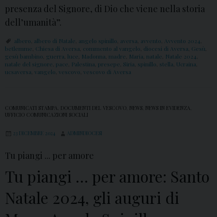
presenza del Signore, di Dio che viene nella storia
dell’umanità”.
albero
,
albero di Natale
,
angelo spinillo
,
aversa
,
avvento
,
Avvento 2024
,
betlemme
,
Chiesa di Aversa
,
commento al vangelo
,
diocesi di Aversa
,
Gesù
,
gesù bambino
,
guerra
,
luce
,
Madonna
,
madre
,
Maria
,
natale
,
Natale 2024
,
natale del signore
,
pace
,
Palestina
,
presepe
,
Siria
,
spinillo
,
stella
,
Ucraina
,
ucsaversa
,
vangelo
,
vescovo
,
vescovo di Aversa
COMUNICATI STAMPA
,
DOCUMENTI DEL VESCOVO
,
NEWS
,
NEWS IN EVIDENZA
,
UFFICIO COMUNICAZIONI SOCIALI
23 DICEMBRE 2024
ADMINDIOCESI
Tu piangi ... per amore
Tu piangi … per amore: Santo
Natale 2024, gli auguri di