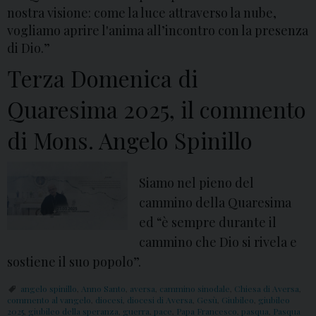
nostra visione: come la luce attraverso la nube,
vogliamo aprire l'anima all’incontro con la presenza
di Dio.”
Terza Domenica di
Quaresima 2025, il commento
di Mons. Angelo Spinillo
Siamo nel pieno del
cammino della Quaresima
ed “è sempre durante il
cammino che Dio si rivela e
sostiene il suo popolo”.
angelo spinillo
,
Anno Santo
,
aversa
,
cammino sinodale
,
Chiesa di Aversa
,
commento al vangelo
,
diocesi
,
diocesi di Aversa
,
Gesù
,
Giubileo
,
giubileo
2025
,
giubileo della speranza
,
guerra
,
pace
,
Papa Francesco
,
pasqua
,
Pasqua