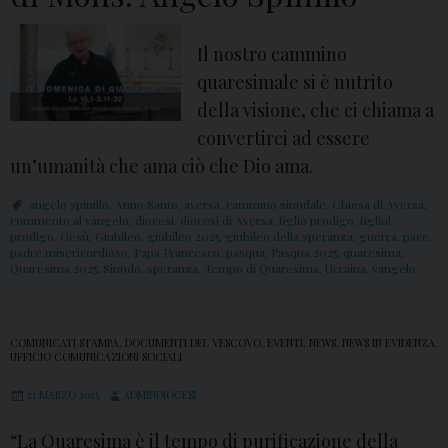
g
e
Il nostro cammino
l
quaresimale si è nutrito
o
della visione, che ci chiama a
S
convertirci ad essere
p
un’umanità che ama ciò che Dio ama.
i
angelo spinillo
,
Anno Santo
,
aversa
,
cammino sinodale
,
Chiesa di Aversa
,
n
commento al vangelo
,
diocesi
,
diocesi di Aversa
,
figlio prodigo
,
figliol
prodigo
,
Gesù
,
Giubileo
,
giubileo 2025
,
giubileo della speranza
,
guerra
,
pace
,
i
padre misericordioso
,
Papa Francesco
,
pasqua
,
Pasqua 2025
,
quaresima
,
Quaresima 2025
,
Sinodo
,
speranza
,
Tempo di Quaresima
,
Ucraina
,
vangelo
l
l
o
COMUNICATI STAMPA
,
DOCUMENTI DEL VESCOVO
,
EVENTI
,
NEWS
,
NEWS IN EVIDENZA
,
UFFICIO COMUNICAZIONI SOCIALI
21 MARZO 2025
ADMINDIOCESI
“La Quaresima è il tempo di purificazione della