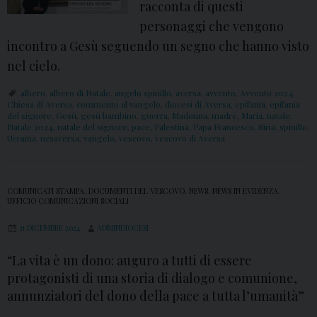
racconta di questi
personaggi che vengono
incontro a Gesù seguendo un segno che hanno visto
nel cielo.
albero
,
albero di Natale
,
angelo spinillo
,
aversa
,
avvento
,
Avvento 2024
,
Chiesa di Aversa
,
commento al vangelo
,
diocesi di Aversa
,
epifania
,
epifania
del signore
,
Gesù
,
gesù bambino
,
guerra
,
Madonna
,
madre
,
Maria
,
natale
,
Natale 2024
,
natale del signore
,
pace
,
Palestina
,
Papa Francesco
,
Siria
,
spinillo
,
Ucraina
,
ucsaversa
,
vangelo
,
vescovo
,
vescovo di Aversa
COMUNICATI STAMPA
,
DOCUMENTI DEL VESCOVO
,
NEWS
,
NEWS IN EVIDENZA
,
UFFICIO COMUNICAZIONI SOCIALI
31 DICEMBRE 2024
ADMINDIOCESI
“La vita è un dono: auguro a tutti di essere
protagonisti di una storia di dialogo e comunione,
annunziatori del dono della pace a tutta l’umanità”