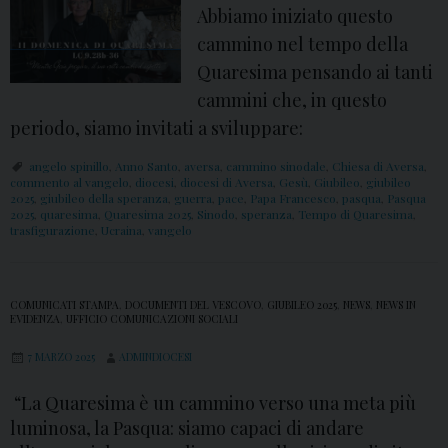
Abbiamo iniziato questo
cammino nel tempo della
Quaresima pensando ai tanti
cammini che, in questo
periodo, siamo invitati a sviluppare:
angelo spinillo
,
Anno Santo
,
aversa
,
cammino sinodale
,
Chiesa di Aversa
,
commento al vangelo
,
diocesi
,
diocesi di Aversa
,
Gesù
,
Giubileo
,
giubileo
2025
,
giubileo della speranza
,
guerra
,
pace
,
Papa Francesco
,
pasqua
,
Pasqua
2025
,
quaresima
,
Quaresima 2025
,
Sinodo
,
speranza
,
Tempo di Quaresima
,
trasfigurazione
,
Ucraina
,
vangelo
COMUNICATI STAMPA
,
DOCUMENTI DEL VESCOVO
,
GIUBILEO 2025
,
NEWS
,
NEWS IN
EVIDENZA
,
UFFICIO COMUNICAZIONI SOCIALI
7 MARZO 2025
ADMINDIOCESI
“La Quaresima è un cammino verso una meta più
luminosa, la Pasqua: siamo capaci di andare