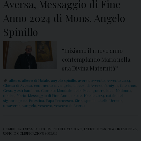
Aversa, Messaggio di Fine
Anno 2024 di Mons. Angelo
Spinillo
“Iniziamo il nuovo anno
contemplando Maria nella
sua Divina Maternità”.
albero
,
albero di Natale
,
angelo spinillo
,
aversa
,
avvento
,
Avvento 2024
,
Chiesa di Aversa
,
commento al vangelo
,
diocesi di Aversa
,
famiglia
,
fine anno
,
Gesù
,
gesù bambino
,
Giornata Mondiale della Pace
,
guerra
,
luce
,
Madonna
,
madre
,
Maria
,
Messaggio di Fine Anno
,
natale
,
Natale 2024
,
natale del
signore
,
pace
,
Palestina
,
Papa Francesco
,
Siria
,
spinillo
,
stella
,
Ucraina
,
ucsaversa
,
vangelo
,
vescovo
,
vescovo di Aversa
COMUNICATI STAMPA
,
DOCUMENTI DEL VESCOVO
,
EVENTI
,
NEWS
,
NEWS IN EVIDENZA
,
UFFICIO COMUNICAZIONI SOCIALI