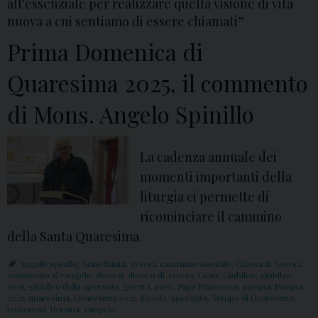
all'essenziale per realizzare quella visione di vita
nuova a cui sentiamo di essere chiamati”
Prima Domenica di
Quaresima 2025, il commento
di Mons. Angelo Spinillo
La cadenza annuale dei
momenti importanti della
liturgia ci permette di
ricominciare il cammino
della Santa Quaresima.
angelo spinillo
,
Anno Santo
,
aversa
,
cammino sinodale
,
Chiesa di Aversa
,
commento al vangelo
,
diocesi
,
diocesi di Aversa
,
Gesù
,
Giubileo
,
giubileo
2025
,
giubileo della speranza
,
guerra
,
pace
,
Papa Francesco
,
pasqua
,
Pasqua
2025
,
quaresima
,
Quaresima 2025
,
Sinodo
,
speranza
,
Tempo di Quaresima
,
tentazioni
,
Ucraina
,
vangelo