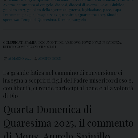
Aversa
,
commento al vangelo
,
diocesi
,
diocesi di Aversa
,
Gesù
,
Giubileo
,
o
giubileo 2025
,
giubileo della speranza
,
guerra
,
lapidazione
,
pace
,
Papa
m
Francesco
,
pasqua
,
Pasqua 2025
,
quaresima
,
Quaresima 2025
,
Sinodo
,
speranza
,
Tempo di Quaresima
,
Ucraina
,
vangelo
m
e
n
COMUNICATI STAMPA
,
DOCUMENTI DEL VESCOVO
,
NEWS
,
NEWS IN EVIDENZA
,
UFFICIO COMUNICAZIONI SOCIALI
t
o
28 MARZO 2025
ADMINDIOCESI
d
La grande fatica nel cammino di conversione ci
i
insegna a scoprirci figli del Padre misericordioso e,
M
con libertà, ci rende partecipi al bene e alla volontà
o
di Dio
n
Quarta Domenica di
s
.
Quaresima 2025, il commento
A
di Mons. Angelo Spinillo
n