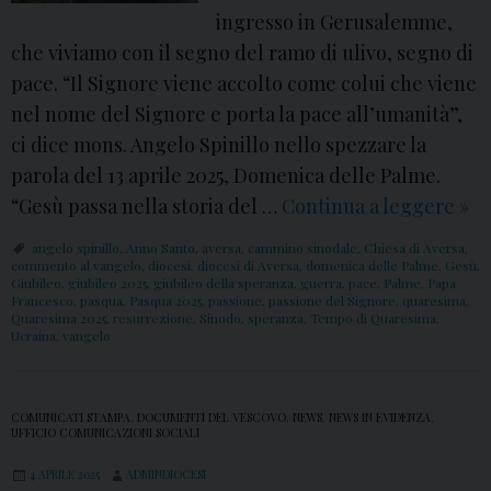
ingresso in Gerusalemme,
che viviamo con il segno del ramo di ulivo, segno di
pace. “Il Signore viene accolto come colui che viene
nel nome del Signore e porta la pace all’umanità”,
ci dice mons. Angelo Spinillo nello spezzare la
parola del 13 aprile 2025, Domenica delle Palme.
“Gesù passa nella storia del …
Continua a leggere
D
»
o
angelo spinillo
,
Anno Santo
,
aversa
,
cammino sinodale
,
Chiesa di Aversa
,
m
commento al vangelo
,
diocesi
,
diocesi di Aversa
,
domenica delle Palme
,
Gesù
,
Giubileo
,
giubileo 2025
,
giubileo della speranza
,
guerra
,
pace
,
Palme
,
Papa
e
Francesco
,
pasqua
,
Pasqua 2025
,
passione
,
passione del Signore
,
quaresima
,
Quaresima 2025
,
resurrezione
,
Sinodo
,
speranza
,
Tempo di Quaresima
,
n
Ucraina
,
vangelo
i
c
a
COMUNICATI STAMPA
,
DOCUMENTI DEL VESCOVO
,
NEWS
,
NEWS IN EVIDENZA
,
UFFICIO COMUNICAZIONI SOCIALI
d
4 APRILE 2025
ADMINDIOCESI
e