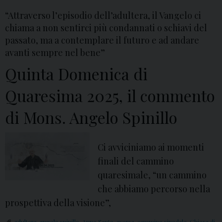
l
“Attraverso l’episodio dell’adultera, il Vangelo ci
l
chiama a non sentirci più condannati o schiavi del
e
passato, ma a contemplare il futuro e ad andare
P
avanti sempre nel bene”
a
Quinta Domenica di
l
Quaresima 2025, il commento
m
e
di Mons. Angelo Spinillo
2
0
Ci avviciniamo ai momenti
2
finali del cammino
5
quaresimale, “un cammino
,
che abbiamo percorso nella
i
prospettiva della visione”,
l
c
adultera
,
angelo spinillo
,
Anno Santo
,
aversa
,
cammino sinodale
,
Chiesa di