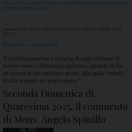
2025
,
quaresima
,
Quaresima 2025
,
roveto ardente
,
Sinodo
,
speranza
,
Tempo di
Quaresima
,
Ucraina
,
vangelo
DOCUMENTI DEL VESCOVO
,
NEWS
,
NEWS IN EVIDENZA
,
UFFICIO COMUNICAZIONI
SOCIALI
14 MARZO 2025
ADMINDIOCESI
“La trasfigurazione è propria di ogni cristiano: il
nostro cuore è illuminato dalla luce grande della
presenza di Dio, una luce grazie alla quale tutta la
realtà acquista un senso nuovo”
Seconda Domenica di
Quaresima 2025, il commento
di Mons. Angelo Spinillo