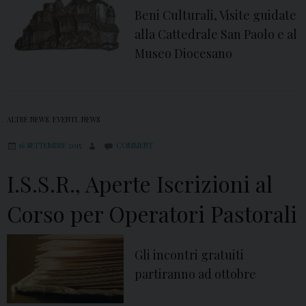
Beni Culturali, Visite guidate
“
alla Cattedrale San Paolo e al
C
Museo Diocesano
o
n
i
b
ALTRE NEWS
,
EVENTI
,
NEWS
a
16 SETTEMBRE 2015
COMMENT
m
b
I.S.S.R., Aperte Iscrizioni al
i
Corso per Operatori Pastorali
n
i
e
Gli incontri gratuiti
c
partiranno ad ottobre
o
n