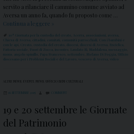
servito a rilanciare il cammino comune avviato ad
Aversa un anno fa, quando fu proposto come …
Continua a leggere
V
»
i
10ª Giornata per la custodia del creato
,
Acerra
,
associazioni
,
aversa
,
d
Chiesa di Aversa
,
cittadini
,
comitati
,
comunità parrocchiali
,
Con i bambini e
con le api
,
Creato
,
custodia del creato
,
diocesi
,
diocesi di Aversa
,
Enciclica
,
e
Fattoria sociale
,
Fuori di Zucca
,
incontro
,
Laudato Sì
,
Maddalena
,
messaggio
,
mons. angelo spinillo
,
Papa Francesco
,
settembre
,
Stefano Di Foggia
,
Ufficio
o
diocesano per i Problemi Sociali e del Lavoro
,
vescovo di Aversa
,
video
,
I
n
ALTRE NEWS
,
EVENTI
,
NEWS
,
UFFICIO BENI CULTURALI
c
16 SETTEMBRE 2015
COMMENT
o
19 e 20 settembre le Giornate
n
t
del Patrimonio
r
o