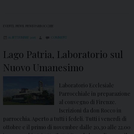
l
e
a
EVENTI
,
NEWS
,
NEWS PARROCCHIE
p
16 SETTEMBRE 2015
COMMENT
i
”
Lago Patria, Laboratorio sul
Nuovo Umanesimo
Laboratorio Ecclesiale
Parrocchiale in preparazione
al convegno di Firenze.
Iscrizioni da don Rocco in
parrocchia. Aperto a tutti i fedeli. Tutti i venerdì di
ottobre e il primo di novembre dalle 20,30 alle 22.00