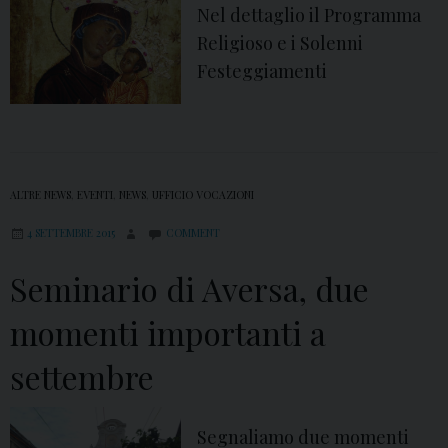
Nel dettaglio il Programma
n
Religioso e i Solenni
g
Festeggiamenti
r
e
g
a
S
ALTRE NEWS
,
EVENTI
,
NEWS
,
UFFICIO VOCAZIONI
.
4 SETTEMBRE 2015
COMMENT
E
Seminario di Aversa, due
u
f
momenti importanti a
e
m
settembre
i
a
Segnaliamo due momenti
c