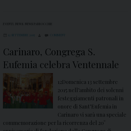
EVENTI
,
NEWS
,
NEWS PARROCCHIE
12 SETTEMBRE 2015
COMMENT
Carinaro, Congrega S.
Eufemia celebra Ventennale
12Domenica 13 settembre
2015 nell’ambito dei solenni
festeggiamenti patronali in
onore di Sant’Eufemia in
Carinaro vi sarà una speciale
commemorazione per la ricorrenza del 20°
anniversario di fondazione della Congrega di