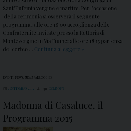
Sant’Eufemia vergine e martire. Per l’occasione
della cerimonia si osserverà il seguente
programma: alle ore 18.00 accoglienza delle
Confraternite invitate presso la Rettoria di
Montevergine in Via Fiume; alle ore 18.15 partenza
del corteo …
Continua a leggere
C
»
a
r
i
EVENTI
,
NEWS
,
NEWS PARROCCHIE
n
4 SETTEMBRE 2015
COMMENT
a
r
Madonna di Casaluce, il
o
,
Programma 2015
C
o