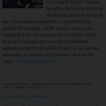
11.05.2024 Il Vescovo Angelo
Spinillo e la Diocesi di Aversa
dichiarano piena vicinanza al
Sac. Don Maurizio Patriciello, e contestano la
gravità del giudizio e delle parole espresse nei
confronti della sua persona dal Presidente della
Regione Campania nel corso del settimanale
appuntamento tenuto dallo stesso On. De Luca in
streaming. Le parole ed il giudizio che l’On. De
Luca …
Continua a leggere
P
»
a
r
o
COMUNICATI STAMPA
,
DOCUMENTI DEL VESCOVO
,
NEWS
,
NEWS IN EVIDENZA
,
l
UFFICIO COMUNICAZIONI SOCIALI
e
10 MAGGIO 2024
ADMINDIOCESI
D