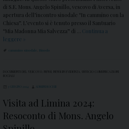
di S.E. Mons. Angelo Spinillo, vescovo di Aversa, in
apertura dell’incontro sinodale “In cammino con la
Chiesa”. L’evento si è tenuto presso il Santuario
“Mia Madonna Mia Salvezza” di …
Continua a
leggere
A
»
v
cammino sinodale
,
Sinodo
e
r
s
DOCUMENTI DEL VESCOVO
,
NEWS
,
NEWS IN EVIDENZA
,
UFFICIO COMUNICAZIONI
SOCIALI
a
,
3 GIUGNO 2024
ADMINDIOCESI
I
Visita ad Limina 2024:
n
c
Resoconto di Mons. Angelo
o
Spinillo
n