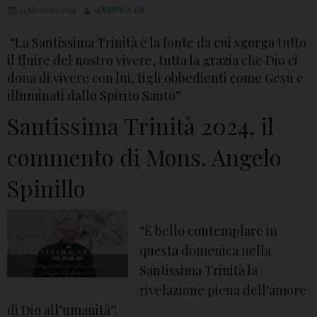
24 MAGGIO 2024
ADMINDIOCESI
”
:
“La Santissima Trinità è la fonte da cui sgorga tutto
I
il fluire del nostro vivere, tutta la grazia che Dio ci
n
dona di vivere con lui, figli obbedienti come Gesù e
illuminati dallo Spirito Santo”
t
e
Santissima Trinità 2024, il
r
commento di Mons. Angelo
v
e
Spinillo
n
t
“È bello contemplare in
o
questa domenica nella
M
Santissima Trinità la
o
rivelazione piena dell’amore
n
di Dio all’umanità”.
s