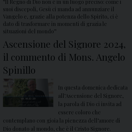
“Il Regno di Dio non è in un luogo preciso: come i
e
suoi discepoli, Gesù ci manda ad annunziare il
L
Vangelo e, grazie alla potenza dello Spirito, ci è
u
dato di trasformare in momenti di grazia le
c
situazioni del mondo”
a
Ascensione del Signore 2024,
:
d
il commento di Mons. Angelo
a
Spinillo
M
o
n
In questa domenica dedicata
s
all’Ascensione del Signore,
.
la parola di Dio ci invita ad
S
essere coloro che
p
contemplano con gioia la pienezza dell’amore di
i
Dio donato al mondo, che è il Cristo Signore.