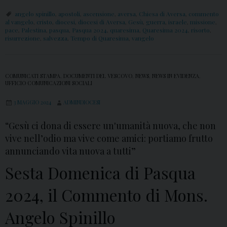
n
angelo spinillo
,
apostoli
,
ascensione
,
aversa
,
Chiesa di Aversa
,
commento
i
al vangelo
,
cristo
,
diocesi
,
diocesi di Aversa
,
Gesù
,
guerra
,
israele
,
missione
,
pace
,
Palestina
,
pasqua
,
Pasqua 2024
,
quaresima
l
,
Quaresima 2024
,
risorto
,
risurrezione
,
salvezza
,
Tempo di Quaresima
,
vangelo
l
o
e
COMUNICATI STAMPA
,
DOCUMENTI DEL VESCOVO
,
NEWS
,
NEWS IN EVIDENZA
,
UFFICIO COMUNICAZIONI SOCIALI
D
i
3 MAGGIO 2024
ADMINDIOCESI
o
“Gesù ci dona di essere un'umanità nuova, che non
c
vive nell’odio ma vive come amici: portiamo frutto
e
annunciando vita nuova a tutti”
s
Sesta Domenica di Pasqua
i
d
2024, il Commento di Mons.
i
Angelo Spinillo
A