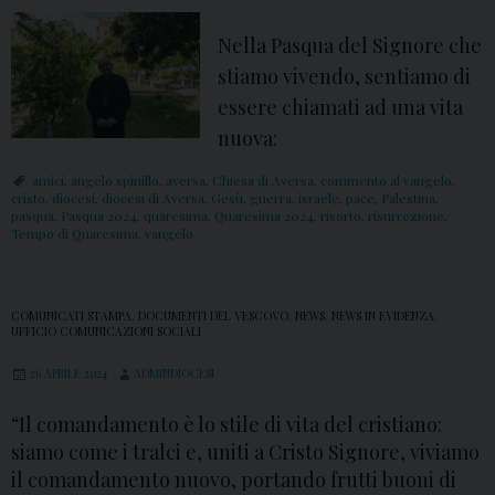
v
e
Nella Pasqua del Signore che
r
stiamo vivendo, sentiamo di
s
essere chiamati ad una vita
a
nuova:
p
amici
,
angelo spinillo
,
aversa
,
Chiesa di Aversa
,
commento al vangelo
,
i
cristo
,
diocesi
,
diocesi di Aversa
,
Gesù
,
guerra
,
israele
,
pace
,
Palestina
,
pasqua
,
Pasqua 2024
,
quaresima
,
Quaresima 2024
,
risorto
,
risurrezione
,
e
Tempo di Quaresima
,
vangelo
n
a
v
COMUNICATI STAMPA
,
DOCUMENTI DEL VESCOVO
,
NEWS
,
NEWS IN EVIDENZA
,
UFFICIO COMUNICAZIONI SOCIALI
i
26 APRILE 2024
ADMINDIOCESI
c
i
“Il comandamento è lo stile di vita del cristiano:
n
siamo come i tralci e, uniti a Cristo Signore, viviamo
a
il comandamento nuovo, portando frutti buoni di