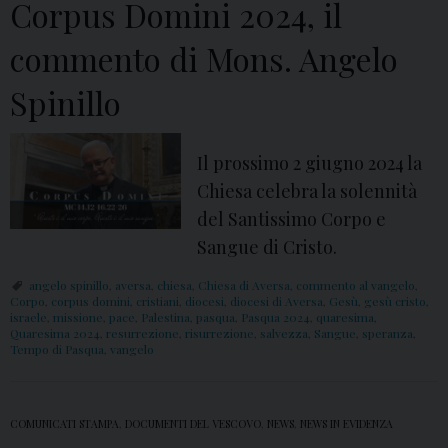
Corpus Domini 2024, il
m
commento di Mons. Angelo
m
i
Spinillo
n
o
Il prossimo 2 giugno 2024 la
c
Chiesa celebra la solennità
o
del Santissimo Corpo e
n
Sangue di Cristo.
l
a
angelo spinillo
,
aversa
,
chiesa
,
Chiesa di Aversa
,
commento al vangelo
,
C
Corpo
,
corpus domini
,
cristiani
,
diocesi
,
diocesi di Aversa
,
Gesù
,
gesù cristo
,
israele
,
missione
,
pace
,
Palestina
,
pasqua
,
Pasqua 2024
,
quaresima
,
h
Quaresima 2024
,
resurrezione
,
risurrezione
,
salvezza
,
Sangue
,
speranza
,
Tempo di Pasqua
,
vangelo
i
e
s
COMUNICATI STAMPA
,
DOCUMENTI DEL VESCOVO
,
NEWS
,
NEWS IN EVIDENZA
a