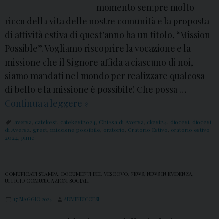
momento sempre molto
ricco della vita delle nostre comunità e la proposta
di attività estiva di quest’anno ha un titolo, “Mission
Possible”. Vogliamo riscoprire la vocazione e la
missione che il Signore affida a ciascuno di noi,
siamo mandati nel mondo per realizzare qualcosa
di bello e la missione è possibile! Che possa …
Continua a leggere
C
»
k
aversa
,
catekest
,
catekest2024
,
Chiesa di Aversa
,
ckest24
,
diocesi
,
diocesi
e
di Aversa
,
grest
,
missione possibile
,
oratorio
,
Oratorio Estivo
,
oratorio estivo
2024
,
pime
s
t
2
COMUNICATI STAMPA
,
DOCUMENTI DEL VESCOVO
,
NEWS
,
NEWS IN EVIDENZA
,
UFFICIO COMUNICAZIONI SOCIALI
4
:
17 MAGGIO 2024
ADMINDIOCESI
i