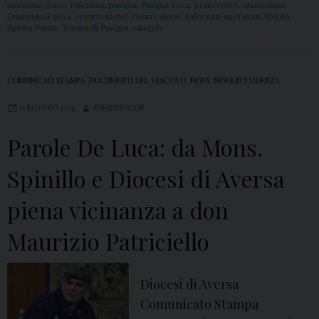
missione
,
pace
,
Palestina
,
pasqua
,
Pasqua 2024
,
pentecoste
,
quaresima
,
.
Quaresima 2024
,
resurrezione
,
risurrezione
,
salvezza
,
speranza
,
Spirito
,
Spirito Santo
,
Tempo di Pasqua
,
vangelo
A
n
g
COMUNICATI STAMPA
,
DOCUMENTI DEL VESCOVO
,
NEWS
,
NEWS IN EVIDENZA
e
l
11 MAGGIO 2024
ADMINDIOCESI
o
Parole De Luca: da Mons.
S
p
Spinillo e Diocesi di Aversa
i
piena vicinanza a don
n
i
Maurizio Patriciello
l
l
Diocesi di Aversa
o
Comunicato Stampa