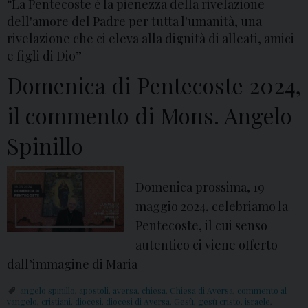
“La Pentecoste è la pienezza della rivelazione
l
dell'amore del Padre per tutta l'umanità, una
m
rivelazione che ci eleva alla dignità di alleati, amici
e
e figli di Dio”
s
Domenica di Pentecoste 2024,
s
a
il commento di Mons. Angelo
g
Spinillo
g
i
o
Domenica prossima, 19
d
maggio 2024, celebriamo la
i
Pentecoste, il cui senso
M
autentico ci viene offerto
o
dall’immagine di Maria
n
angelo spinillo
,
apostoli
,
aversa
,
chiesa
,
Chiesa di Aversa
,
commento al
s
vangelo
,
cristiani
,
diocesi
,
diocesi di Aversa
,
Gesù
,
gesù cristo
,
israele
,