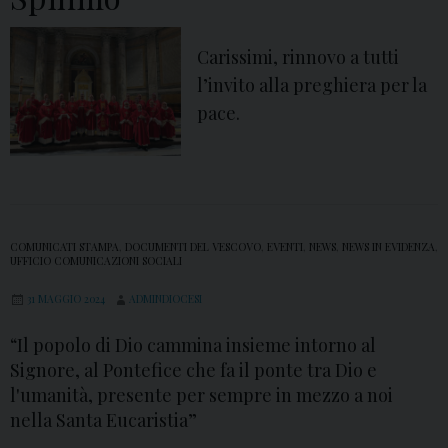
t
r
Carissimi, rinnovo a tutti
o
l’invito alla preghiera per la
S
pace.
i
n
o
d
a
COMUNICATI STAMPA
,
DOCUMENTI DEL VESCOVO
,
EVENTI
,
NEWS
,
NEWS IN EVIDENZA
,
UFFICIO COMUNICAZIONI SOCIALI
l
31 MAGGIO 2024
ADMINDIOCESI
e
“
“Il popolo di Dio cammina insieme intorno al
I
Signore, al Pontefice che fa il ponte tra Dio e
n
l'umanità, presente per sempre in mezzo a noi
c
nella Santa Eucaristia”
a